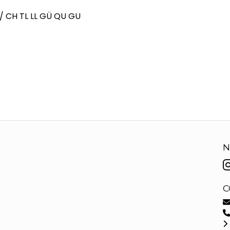
// CH TL LL GÜ QU GU
N
C