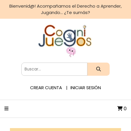
Bienvenid@! Acompañamos el Derecho a Aprender,
Jugando... ¿Te sumás?
CREAR CUENTA
INICIAR SESIÓN
0