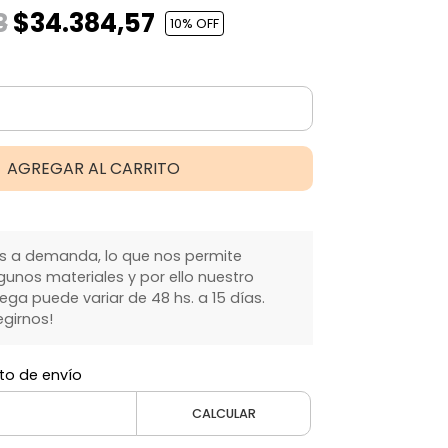
$34.384,57
8
10
% OFF
AGREGAR AL CARRITO
 a demanda, lo que nos permite
gunos materiales y por ello nuestro
ga puede variar de 48 hs. a 15 días.
egirnos!
to de envío
CALCULAR