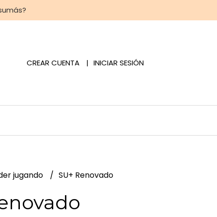
 sumás?
CREAR CUENTA
INICIAR SESIÓN
der jugando
SU+ Renovado
enovado