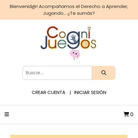
Bienvenid@! Acompañamos el Derecho a Aprender,
Jugando... ¿Te sumás?
CREAR CUENTA
INICIAR SESIÓN
0