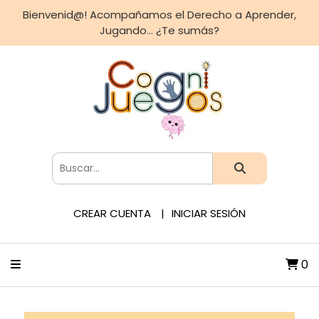
Bienvenid@! Acompañamos el Derecho a Aprender,
Jugando... ¿Te sumás?
CREAR CUENTA
INICIAR SESIÓN
0